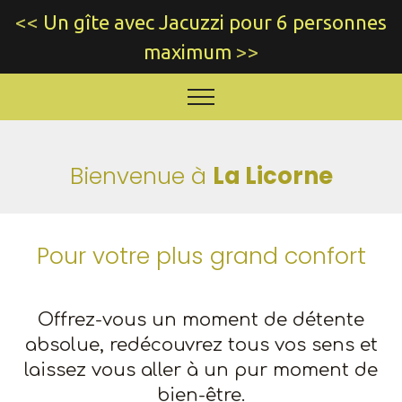
Descriptif et disponibilité
<<
Un gîte avec Jacuzzi pour 6 personnes
maximum
>>
Bienvenue à
La Licorne
Pour votre plus grand confort
Offrez-vous un moment de détente
absolue, redécouvrez tous vos sens et
laissez vous aller à un pur moment de
bien-être.